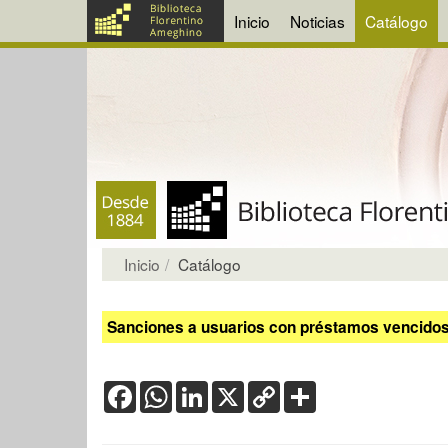
Inicio
Noticias
Catálogo
Inicio
Catálogo
Sanciones a usuarios con préstamos vencidos:
Facebook
WhatsApp
LinkedIn
X
Copy
Share
Link