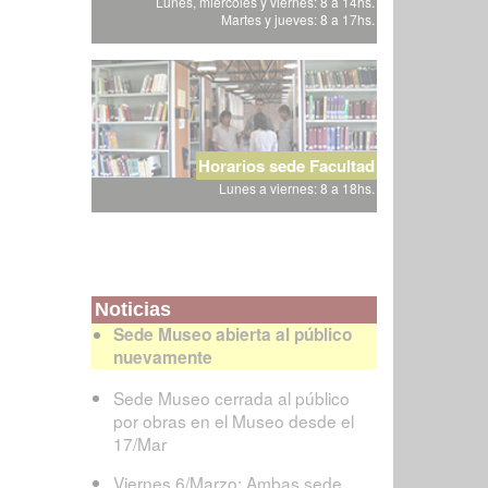
Lunes, miércoles y viernes: 8 a 14hs.
Martes y jueves: 8 a 17hs.
Horarios sede Facultad
Lunes a viernes: 8 a 18hs.
Noticias
Sede Museo abierta al público
nuevamente
Sede Museo cerrada al público
por obras en el Museo desde el
17/Mar
Viernes 6/Marzo: Ambas sede