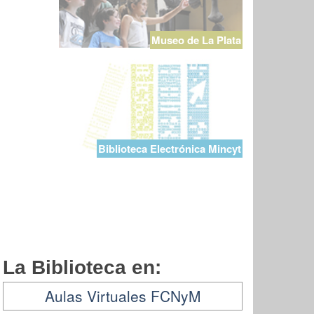
Museo de La Plata
Biblioteca Electrónica Mincyt
La Biblioteca en:
Aulas Virtuales FCNyM