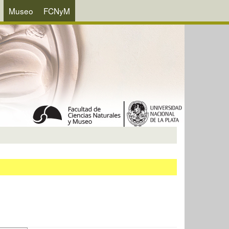
Museo
FCNyM