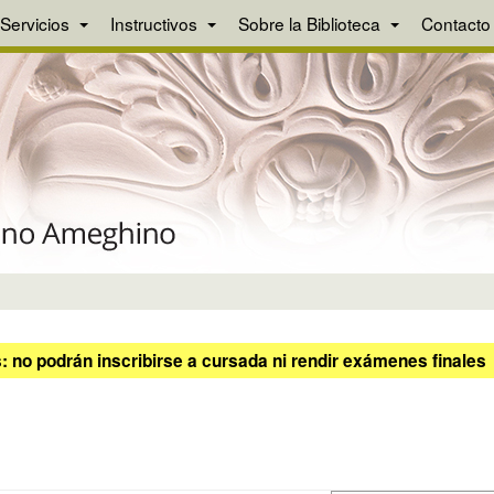
Servicios
Instructivos
Sobre la Biblioteca
Contacto
 no podrán inscribirse a cursada ni rendir exámenes finales