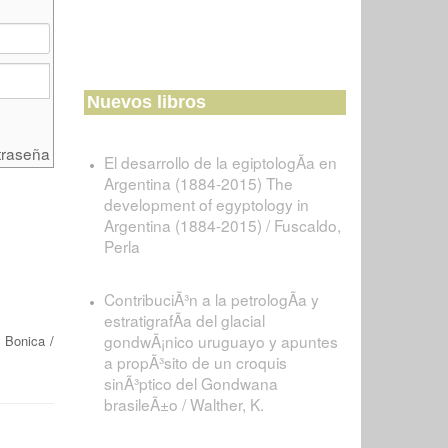
Nuevos libros
traseña
El desarrollo de la egiptologÃ­a en
Argentina (1884-2015) The
development of egyptology in
Argentina (1884-2015) / Fuscaldo,
Perla
ContribuciÃ³n a la petrologÃ­a y
estratigrafÃ­a del glacial
gondwÃ¡nico uruguayo y apuntes
e Bonica
/
a propÃ³sito de un croquis
sinÃ³ptico del Gondwana
brasileÃ±o / Walther, K.