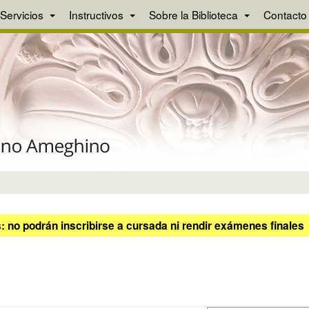
Servicios
Instructivos
Sobre la Biblioteca
Contacto
 no podrán inscribirse a cursada ni rendir exámenes finales