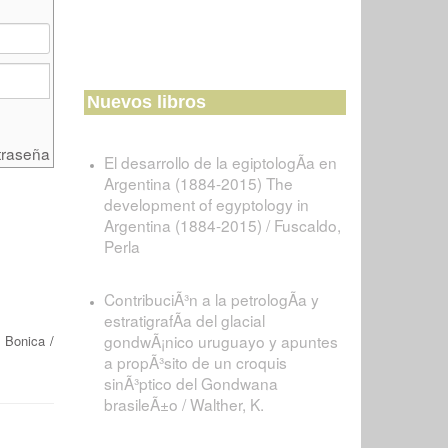
Nuevos libros
traseña
El desarrollo de la egiptologÃ­a en
Argentina (1884-2015) The
development of egyptology in
Argentina (1884-2015) / Fuscaldo,
Perla
ContribuciÃ³n a la petrologÃ­a y
estratigrafÃ­a del glacial
gondwÃ¡nico uruguayo y apuntes
e Bonica
/
a propÃ³sito de un croquis
sinÃ³ptico del Gondwana
brasileÃ±o / Walther, K.