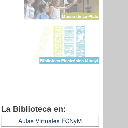
Museo de La Plata
Biblioteca Electrónica Mincyt
La Biblioteca en:
Aulas Virtuales FCNyM