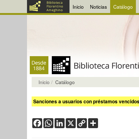
Inicio
Noticias
Catálogo
Inicio
Catálogo
Sanciones a usuarios con préstamos vencidos:
Facebook
WhatsApp
LinkedIn
X
Copy
Share
Link