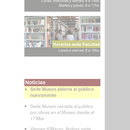
Lunes, miércoles y viernes: 8 a 14hs.
Martes y jueves: 8 a 17hs.
Horarios sede Facultad
Lunes a viernes: 8 a 18hs.
Noticias
Sede Museo abierta al público
nuevamente
Sede Museo cerrada al público
por obras en el Museo desde el
17/Mar
Viernes 6/Marzo: Ambas sede