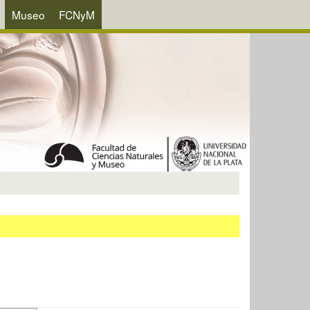
Museo
FCNyM