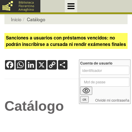
Inicio
Catálogo
Sanciones a usuarios con préstamos vencidos: no
podrán inscribirse a cursada ni rendir exámenes finales
Facebook
WhatsApp
LinkedIn
X
Copy
Share
Cuenta de usuario
Link
Olvidé mi contraseña
Catálogo