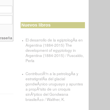
Nuevos libros
traseña
El desarrollo de la egiptologÃ­a en
Argentina (1884-2015) The
development of egyptology in
Argentina (1884-2015) / Fuscaldo,
Perla
ContribuciÃ³n a la petrologÃ­a y
estratigrafÃ­a del glacial
gondwÃ¡nico uruguayo y apuntes
a propÃ³sito de un croquis
sinÃ³ptico del Gondwana
brasileÃ±o / Walther, K.