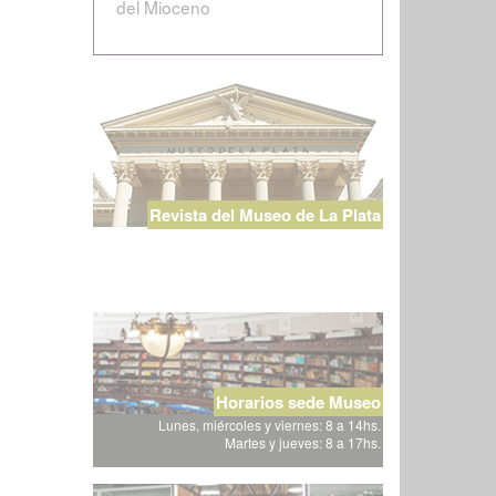
del Mioceno
Revista del Museo de La Plata
Horarios sede Museo
Lunes, miércoles y viernes: 8 a 14hs.
Martes y jueves: 8 a 17hs.