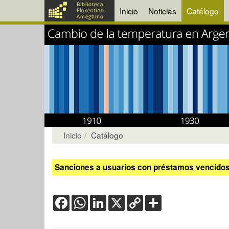
Inicio
Noticias
Catálogo
Inicio
Catálogo
Sanciones a usuarios con préstamos vencidos:
Facebook
WhatsApp
LinkedIn
X
Copy
Share
Link