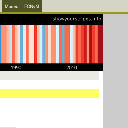
Museo
FCNyM