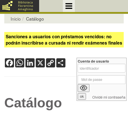
Inicio
Catálogo
Sanciones a usuarios con préstamos vencidos: no
podrán inscribirse a cursada ni rendir exámenes finales
Facebook
WhatsApp
LinkedIn
X
Copy
Share
Cuenta de usuario
Link
Olvidé mi contraseña
Catálogo