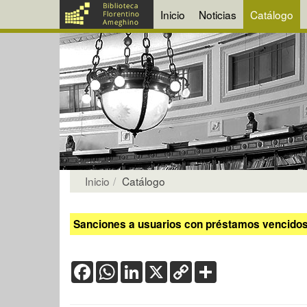
Inicio
Noticias
Catálogo
Inicio
Catálogo
Sanciones a usuarios con préstamos vencidos:
Facebook
WhatsApp
LinkedIn
X
Copy
Share
Link