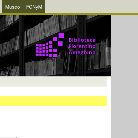
Museo
FCNyM