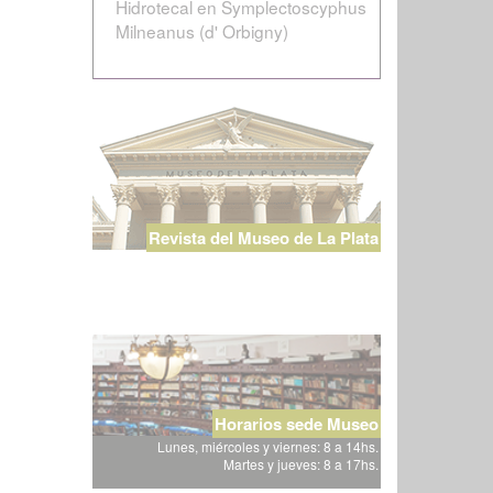
Hidrotecal en Symplectoscyphus
Milneanus (d' Orbigny)
Revista del Museo de La Plata
Horarios sede Museo
Lunes, miércoles y viernes: 8 a 14hs.
Martes y jueves: 8 a 17hs.