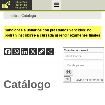
Inicio
Catálogo
Sanciones a usuarios con préstamos vencidos: no
podrán inscribirse a cursada ni rendir exámenes finales
Facebook
WhatsApp
LinkedIn
X
Copy
Share
Cuenta de usuario
Link
Olvidé mi contraseña
Catálogo