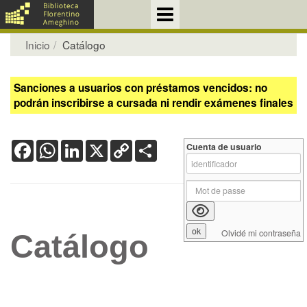
Inicio
Catálogo
Sanciones a usuarios con préstamos vencidos: no
podrán inscribirse a cursada ni rendir exámenes finales
Facebook
WhatsApp
LinkedIn
X
Copy
Share
Cuenta de usuario
Link
Olvidé mi contraseña
Catálogo