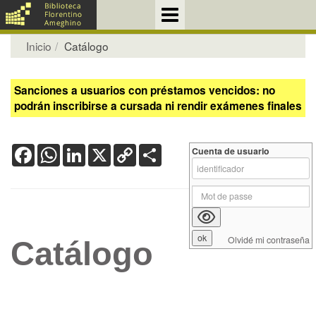
Inicio
Catálogo
Sanciones a usuarios con préstamos vencidos: no
podrán inscribirse a cursada ni rendir exámenes finales
Facebook
WhatsApp
LinkedIn
X
Copy
Share
Cuenta de usuario
Link
Olvidé mi contraseña
Catálogo