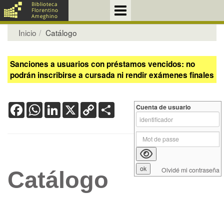
Inicio
Catálogo
Sanciones a usuarios con préstamos vencidos: no
podrán inscribirse a cursada ni rendir exámenes finales
Facebook
WhatsApp
LinkedIn
X
Copy
Share
Cuenta de usuario
Link
Olvidé mi contraseña
Catálogo