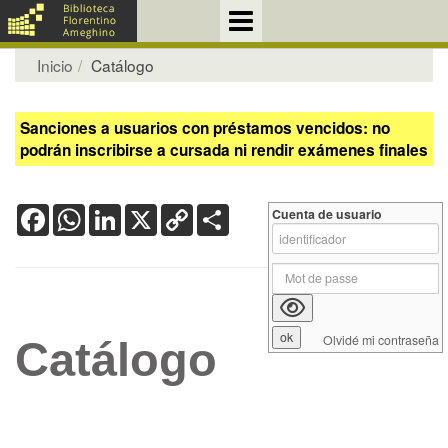
Inicio
Catálogo
Sanciones a usuarios con préstamos vencidos: no
podrán inscribirse a cursada ni rendir exámenes finales
Facebook
WhatsApp
LinkedIn
X
Copy
Share
Cuenta de usuario
Link
Olvidé mi contraseña
Catálogo