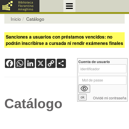
Inicio
Catálogo
Sanciones a usuarios con préstamos vencidos: no
podrán inscribirse a cursada ni rendir exámenes finales
Facebook
WhatsApp
LinkedIn
X
Copy
Share
Cuenta de usuario
Link
Olvidé mi contraseña
Catálogo