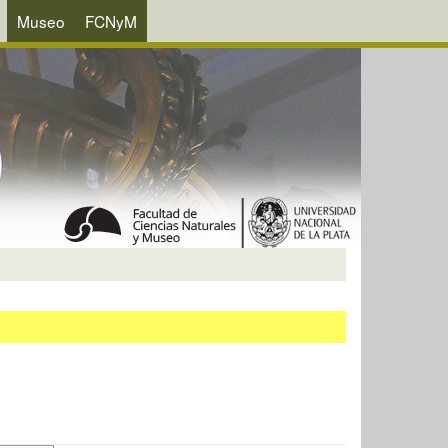
Museo
FCNyM