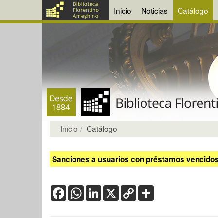
Inicio
Noticias
Catálogo
Inicio
Catálogo
Sanciones a usuarios con préstamos vencidos:
Facebook
WhatsApp
LinkedIn
X
Copy
Share
Link