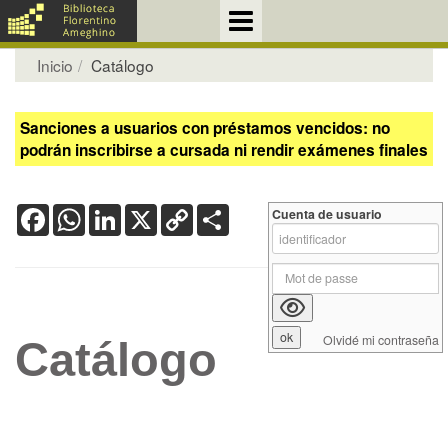
Inicio
Catálogo
Sanciones a usuarios con préstamos vencidos: no
podrán inscribirse a cursada ni rendir exámenes finales
Facebook
WhatsApp
LinkedIn
X
Copy
Share
Cuenta de usuario
Link
Olvidé mi contraseña
Catálogo