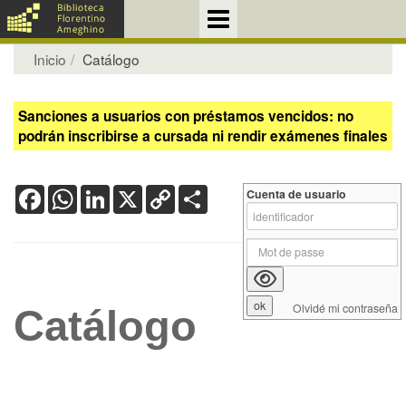
Inicio
Catálogo
Sanciones a usuarios con préstamos vencidos: no
podrán inscribirse a cursada ni rendir exámenes finales
Facebook
WhatsApp
LinkedIn
X
Copy
Share
Cuenta de usuario
Link
Olvidé mi contraseña
Catálogo