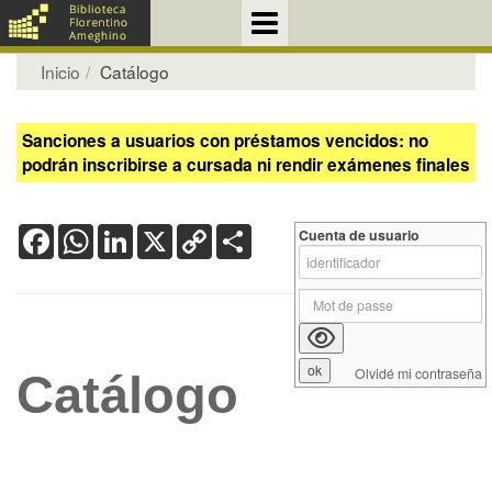
Inicio
Catálogo
Sanciones a usuarios con préstamos vencidos: no
podrán inscribirse a cursada ni rendir exámenes finales
Facebook
WhatsApp
LinkedIn
X
Copy
Share
Cuenta de usuario
Link
Olvidé mi contraseña
Catálogo