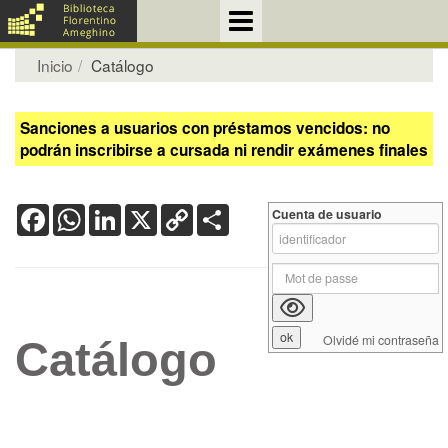
Inicio
Catálogo
Sanciones a usuarios con préstamos vencidos: no
podrán inscribirse a cursada ni rendir exámenes finales
Facebook
WhatsApp
LinkedIn
X
Copy
Share
Cuenta de usuario
Link
Olvidé mi contraseña
Catálogo