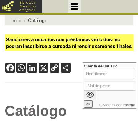
Inicio
Catálogo
Sanciones a usuarios con préstamos vencidos: no
podrán inscribirse a cursada ni rendir exámenes finales
Facebook
WhatsApp
LinkedIn
X
Copy
Share
Cuenta de usuario
Link
Olvidé mi contraseña
Catálogo