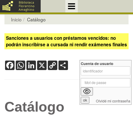
Inicio
Catálogo
Sanciones a usuarios con préstamos vencidos: no
podrán inscribirse a cursada ni rendir exámenes finales
Facebook
WhatsApp
LinkedIn
X
Copy
Share
Cuenta de usuario
Link
Olvidé mi contraseña
Catálogo