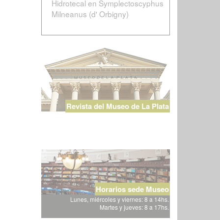
Hidrotecal en Symplectoscyphus
Milneanus (d' Orbigny)
Revista del Museo de La Plata
Horarios sede Museo
Lunes, miércoles y viernes: 8 a 14hs.
Martes y jueves: 8 a 17hs.