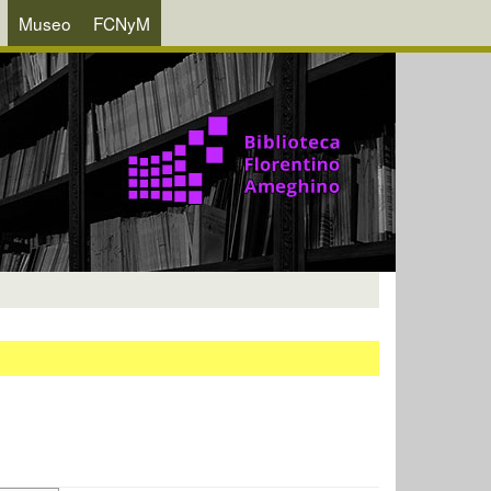
Museo
FCNyM