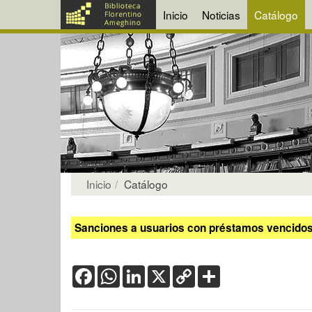
Inicio
Noticias
Catálogo
Inicio
Catálogo
Sanciones a usuarios con préstamos vencidos:
Facebook
WhatsApp
LinkedIn
X
Copy
Share
Link