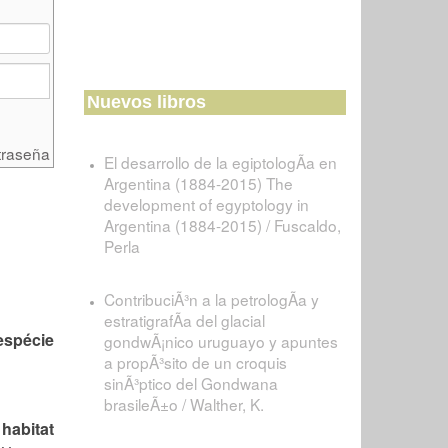
Nuevos libros
traseña
El desarrollo de la egiptologÃ­a en
Argentina (1884-2015) The
development of egyptology in
Argentina (1884-2015) / Fuscaldo,
Perla
ContribuciÃ³n a la petrologÃ­a y
estratigrafÃ­a del glacial
espécie
gondwÃ¡nico uruguayo y apuntes
a propÃ³sito de un croquis
sinÃ³ptico del Gondwana
brasileÃ±o / Walther, K.
 habitat