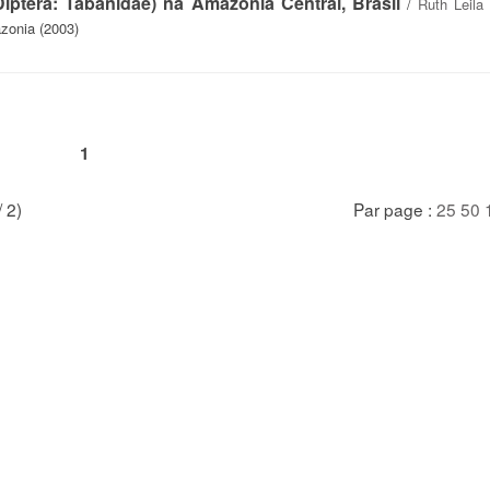
Diptera: Tabanidae) na Amazônia Central, Brasil
/
Ruth Leil
zonia (2003)
1
/ 2)
Par page :
25
50