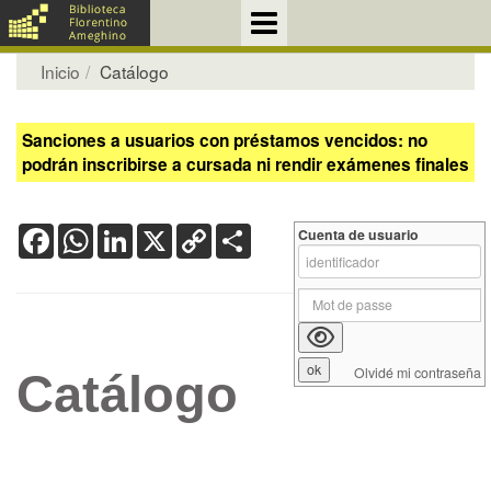
Inicio
Catálogo
Sanciones a usuarios con préstamos vencidos: no
podrán inscribirse a cursada ni rendir exámenes finales
Facebook
WhatsApp
LinkedIn
X
Copy
Share
Cuenta de usuario
Link
Olvidé mi contraseña
Catálogo