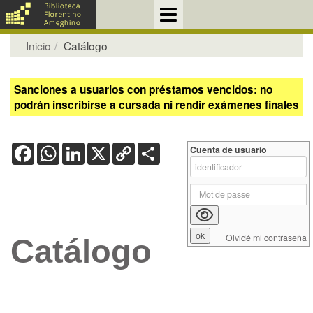
Inicio
Catálogo
Sanciones a usuarios con préstamos vencidos: no
podrán inscribirse a cursada ni rendir exámenes finales
Facebook
WhatsApp
LinkedIn
X
Copy
Share
Cuenta de usuario
Link
Olvidé mi contraseña
Catálogo