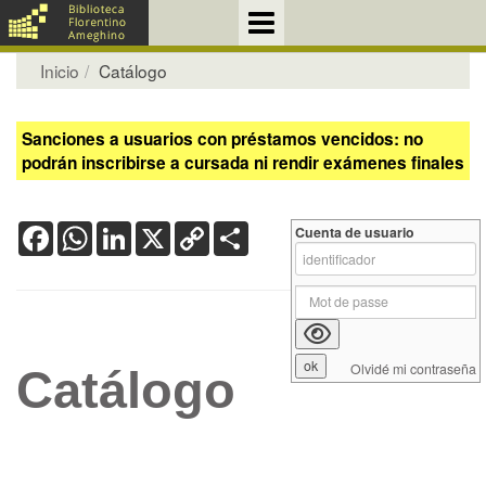
Inicio
Catálogo
Sanciones a usuarios con préstamos vencidos: no
podrán inscribirse a cursada ni rendir exámenes finales
Facebook
WhatsApp
LinkedIn
X
Copy
Share
Cuenta de usuario
Link
Olvidé mi contraseña
Catálogo