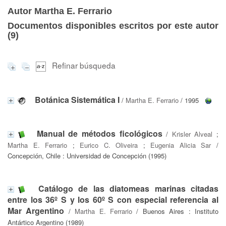
Autor Martha E. Ferrario
Documentos disponibles escritos por este autor
(
9
)
Refinar búsqueda
Botánica Sistemática I
/
Martha E. Ferrario
/ 1995
Manual de métodos ficológicos
/
Krisler Alveal
;
Martha E. Ferrario
;
Eurico C. Oliveira
;
Eugenia Alicia Sar
/
Concepción, Chile : Universidad de Concepción (1995)
Catálogo de las diatomeas marinas citadas
entre los 36º S y los 60º S con especial referencia al
Mar Argentino
/
Martha E. Ferrario
/ Buenos Aires : Instituto
Antártico Argentino (1989)