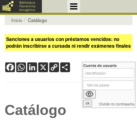
Inicio
Catálogo
Sanciones a usuarios con préstamos vencidos: no
podrán inscribirse a cursada ni rendir exámenes finales
Facebook
WhatsApp
LinkedIn
X
Copy
Share
Cuenta de usuario
Link
Olvidé mi contraseña
Catálogo