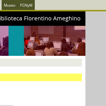
Museo
FCNyM