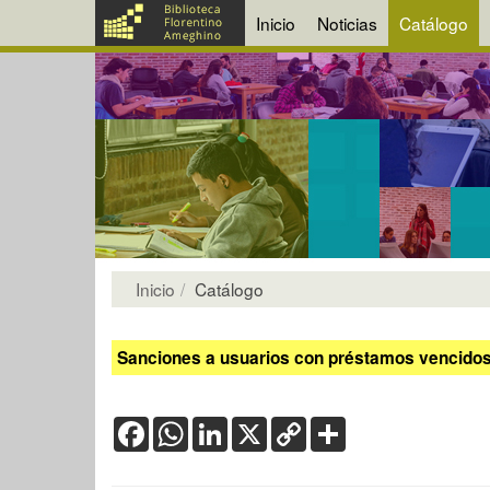
Inicio
Noticias
Catálogo
Inicio
Catálogo
Sanciones a usuarios con préstamos vencidos:
Facebook
WhatsApp
LinkedIn
X
Copy
Share
Link