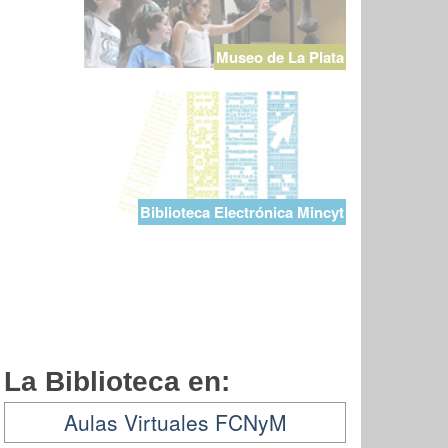
Museo de La Plata
Biblioteca Electrónica Mincyt
La Biblioteca en:
Aulas Virtuales FCNyM