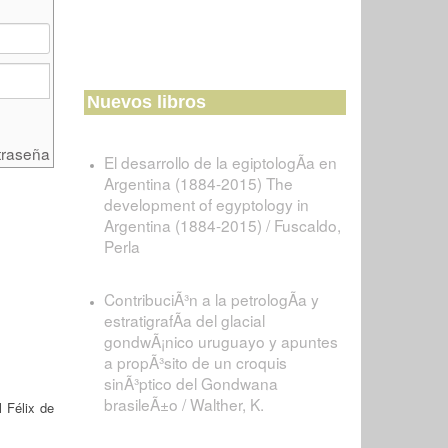
Nuevos libros
traseña
El desarrollo de la egiptologÃ­a en
Argentina (1884-2015) The
development of egyptology in
Argentina (1884-2015) / Fuscaldo,
Perla
ContribuciÃ³n a la petrologÃ­a y
estratigrafÃ­a del glacial
gondwÃ¡nico uruguayo y apuntes
a propÃ³sito de un croquis
sinÃ³ptico del Gondwana
brasileÃ±o / Walther, K.
 Félix de