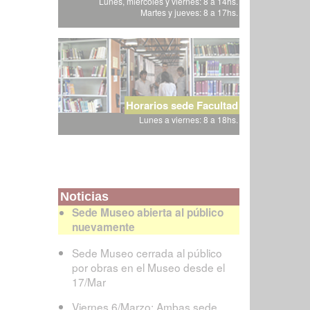
Lunes, miércoles y viernes: 8 a 14hs.
Martes y jueves: 8 a 17hs.
Horarios sede Facultad
Lunes a viernes: 8 a 18hs.
Noticias
Sede Museo abierta al público
nuevamente
Sede Museo cerrada al público
por obras en el Museo desde el
17/Mar
Viernes 6/Marzo: Ambas sede