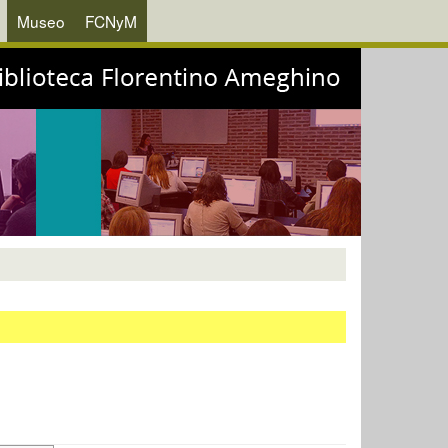
Museo
FCNyM