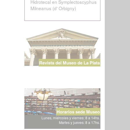
Hidrotecal en Symplectoscyphus
Milneanus (d' Orbigny)
Revista del Museo de La Plata
Horarios sede Museo
Lunes, miércoles y viernes: 8 a 14hs.
Martes y jueves: 8 a 17hs.