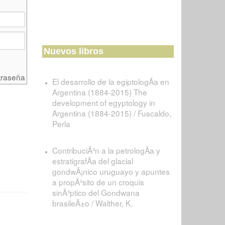
Nuevos libros
traseña
El desarrollo de la egiptologÃ­a en
Argentina (1884-2015) The
development of egyptology in
Argentina (1884-2015) / Fuscaldo,
Perla
ContribuciÃ³n a la petrologÃ­a y
estratigrafÃ­a del glacial
gondwÃ¡nico uruguayo y apuntes
a propÃ³sito de un croquis
sinÃ³ptico del Gondwana
brasileÃ±o / Walther, K.