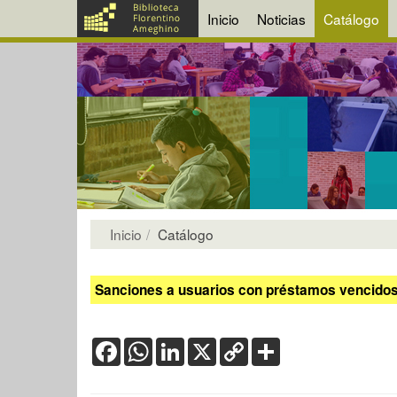
Inicio
Noticias
Catálogo
Inicio
Catálogo
Sanciones a usuarios con préstamos vencidos:
Facebook
WhatsApp
LinkedIn
X
Copy
Share
Link