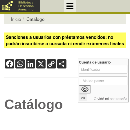
Inicio
Catálogo
Sanciones a usuarios con préstamos vencidos: no
podrán inscribirse a cursada ni rendir exámenes finales
Facebook
WhatsApp
LinkedIn
X
Copy
Share
Cuenta de usuario
Link
Olvidé mi contraseña
Catálogo