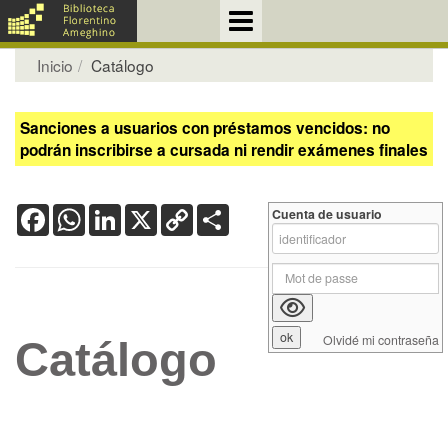
Inicio
Catálogo
Sanciones a usuarios con préstamos vencidos: no
podrán inscribirse a cursada ni rendir exámenes finales
Facebook
WhatsApp
LinkedIn
X
Copy
Share
Cuenta de usuario
Link
Olvidé mi contraseña
Catálogo