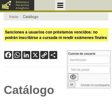
Inicio
Catálogo
Sanciones a usuarios con préstamos vencidos: no
podrán inscribirse a cursada ni rendir exámenes finales
Facebook
WhatsApp
LinkedIn
X
Copy
Share
Cuenta de usuario
Link
Olvidé mi contraseña
Catálogo