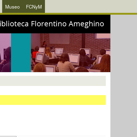
Museo
FCNyM