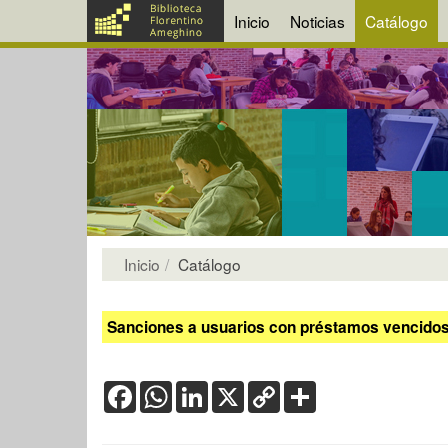
Inicio
Noticias
Catálogo
Inicio
Catálogo
Sanciones a usuarios con préstamos vencidos:
Facebook
WhatsApp
LinkedIn
X
Copy
Share
Link