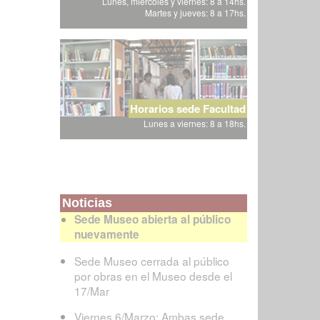
Lunes, miércoles y viernes: 8 a 14hs.
Martes y jueves: 8 a 17hs.
Horarios sede Facultad
Lunes a viernes: 8 a 18hs.
Noticias
Sede Museo abierta al público
nuevamente
Sede Museo cerrada al público
por obras en el Museo desde el
17/Mar
Viernes 6/Marzo: Ambas sede