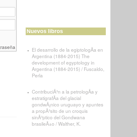
Nuevos libros
traseña
El desarrollo de la egiptologÃ­a en
Argentina (1884-2015) The
development of egyptology in
Argentina (1884-2015) / Fuscaldo,
Perla
ContribuciÃ³n a la petrologÃ­a y
estratigrafÃ­a del glacial
gondwÃ¡nico uruguayo y apuntes
a propÃ³sito de un croquis
sinÃ³ptico del Gondwana
brasileÃ±o / Walther, K.