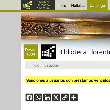
Inicio
Noticias
Catálogo
Inicio
Catálogo
Sanciones a usuarios con préstamos vencidos:
Facebook
WhatsApp
LinkedIn
X
Copy
Share
Link