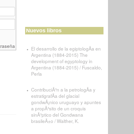
Nuevos libros
traseña
El desarrollo de la egiptologÃ­a en
Argentina (1884-2015) The
development of egyptology in
Argentina (1884-2015) / Fuscaldo,
Perla
ContribuciÃ³n a la petrologÃ­a y
estratigrafÃ­a del glacial
gondwÃ¡nico uruguayo y apuntes
a propÃ³sito de un croquis
sinÃ³ptico del Gondwana
brasileÃ±o / Walther, K.