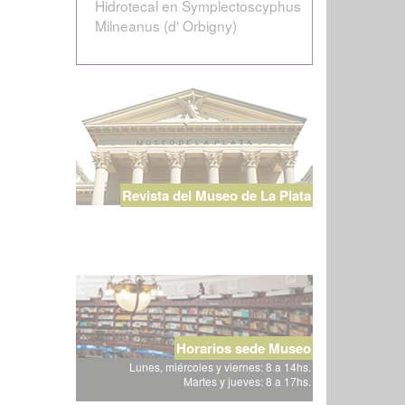
Hidrotecal en Symplectoscyphus
Milneanus (d' Orbigny)
Revista del Museo de La Plata
Horarios sede Museo
Lunes, miércoles y viernes: 8 a 14hs.
Martes y jueves: 8 a 17hs.