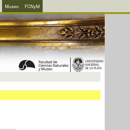
Museo
FCNyM