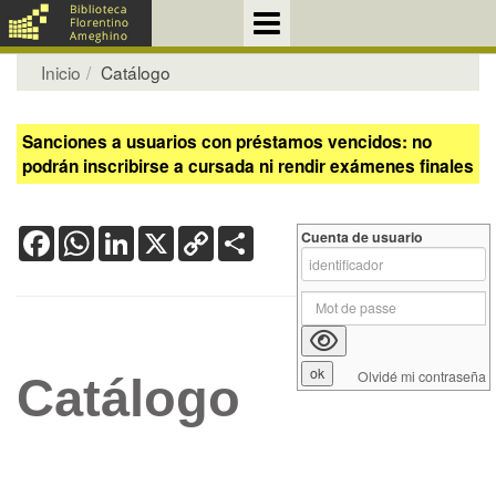
Inicio
Catálogo
Sanciones a usuarios con préstamos vencidos: no
podrán inscribirse a cursada ni rendir exámenes finales
Facebook
WhatsApp
LinkedIn
X
Copy
Share
Cuenta de usuario
Link
Olvidé mi contraseña
Catálogo