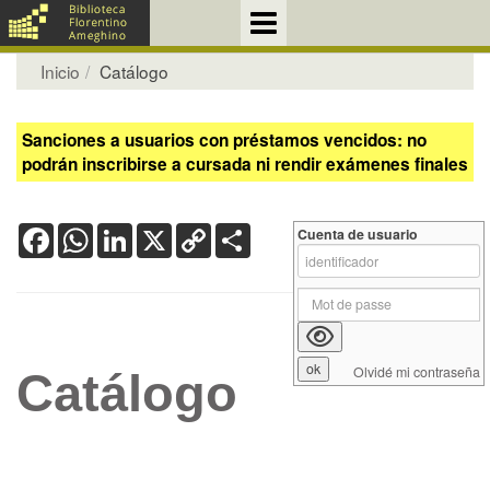
Inicio
Catálogo
Sanciones a usuarios con préstamos vencidos: no
podrán inscribirse a cursada ni rendir exámenes finales
Facebook
WhatsApp
LinkedIn
X
Copy
Share
Cuenta de usuario
Link
Olvidé mi contraseña
Catálogo