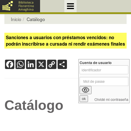
Inicio
Catálogo
Sanciones a usuarios con préstamos vencidos: no
podrán inscribirse a cursada ni rendir exámenes finales
Facebook
WhatsApp
LinkedIn
X
Copy
Share
Cuenta de usuario
Link
Olvidé mi contraseña
Catálogo