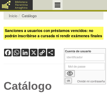
Inicio
Catálogo
Sanciones a usuarios con préstamos vencidos: no
podrán inscribirse a cursada ni rendir exámenes finales
Facebook
WhatsApp
LinkedIn
X
Copy
Share
Cuenta de usuario
Link
Olvidé mi contraseña
Catálogo