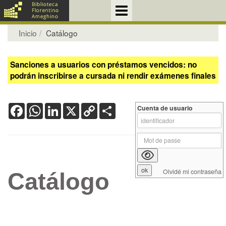
Inicio
Catálogo
Sanciones a usuarios con préstamos vencidos: no
podrán inscribirse a cursada ni rendir exámenes finales
Facebook
WhatsApp
LinkedIn
X
Copy
Share
Cuenta de usuario
Link
Olvidé mi contraseña
Catálogo