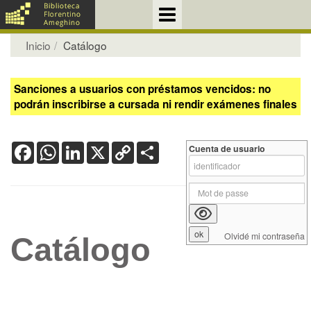
Inicio
Catálogo
Sanciones a usuarios con préstamos vencidos: no
podrán inscribirse a cursada ni rendir exámenes finales
Facebook
WhatsApp
LinkedIn
X
Copy
Share
Cuenta de usuario
Link
Olvidé mi contraseña
Catálogo