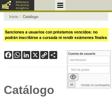
Inicio
Catálogo
Sanciones a usuarios con préstamos vencidos: no
podrán inscribirse a cursada ni rendir exámenes finales
Facebook
WhatsApp
LinkedIn
X
Copy
Share
Cuenta de usuario
Link
Olvidé mi contraseña
Catálogo