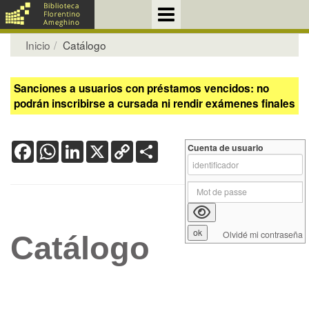
Inicio
Catálogo
Sanciones a usuarios con préstamos vencidos: no
podrán inscribirse a cursada ni rendir exámenes finales
Facebook
WhatsApp
LinkedIn
X
Copy
Share
Cuenta de usuario
Link
Olvidé mi contraseña
Catálogo