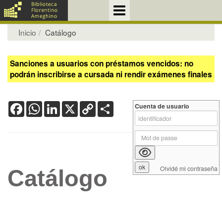
Inicio
Catálogo
Sanciones a usuarios con préstamos vencidos: no
podrán inscribirse a cursada ni rendir exámenes finales
Facebook
WhatsApp
LinkedIn
X
Copy
Share
Cuenta de usuario
Link
Olvidé mi contraseña
Catálogo