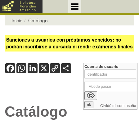
Inicio
Catálogo
Sanciones a usuarios con préstamos vencidos: no
podrán inscribirse a cursada ni rendir exámenes finales
Facebook
WhatsApp
LinkedIn
X
Copy
Share
Cuenta de usuario
Link
Olvidé mi contraseña
Catálogo