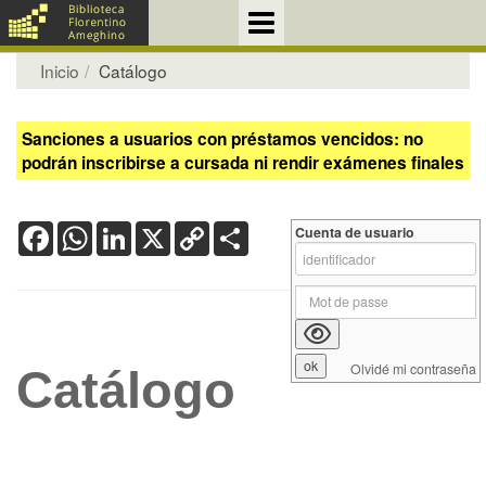
Inicio
Catálogo
Sanciones a usuarios con préstamos vencidos: no
podrán inscribirse a cursada ni rendir exámenes finales
Facebook
WhatsApp
LinkedIn
X
Copy
Share
Cuenta de usuario
Link
Olvidé mi contraseña
Catálogo