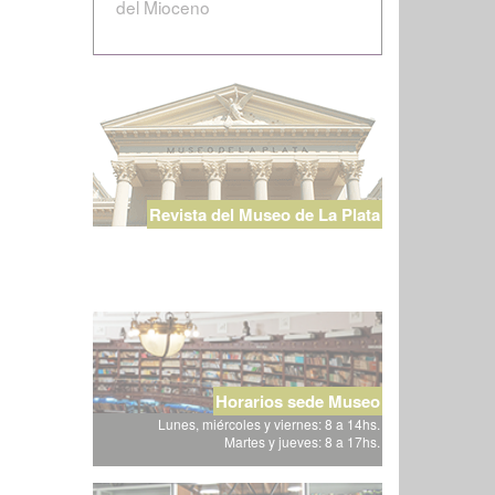
del Mioceno
Revista del Museo de La Plata
Horarios sede Museo
Lunes, miércoles y viernes: 8 a 14hs.
Martes y jueves: 8 a 17hs.