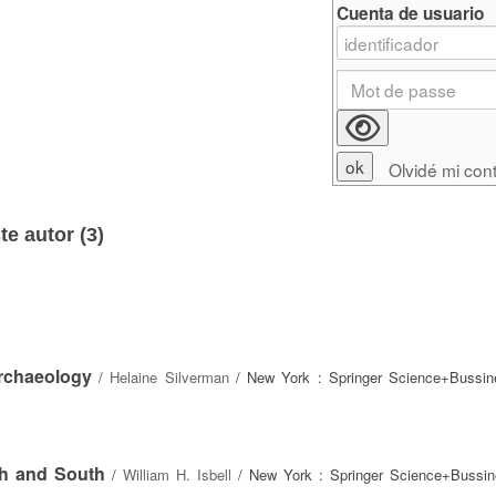
Cuenta de usuario
Olvidé mi con
e autor (
3
)
rchaeology
/
Helaine Silverman
/ New York : Springer Science+Bussin
th and South
/
William H. Isbell
/ New York : Springer Science+Bussi