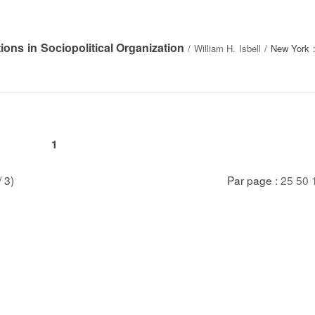
ons in Sociopolitical Organization
/
William H. Isbell
/ New York :
1
/ 3)
Par page :
25
50