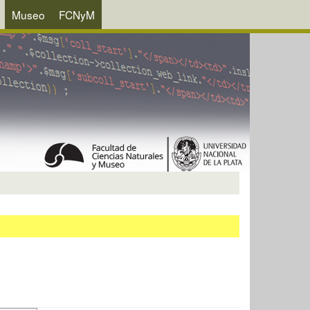
Museo
FCNyM