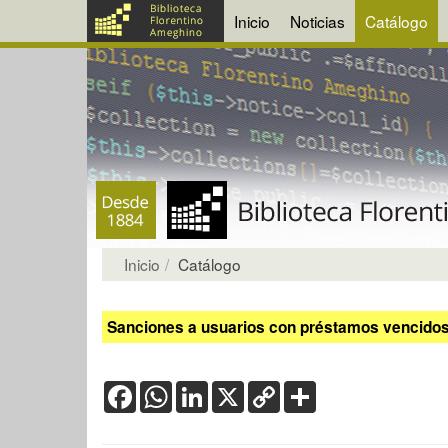
Inicio
Noticias
Catálogo
Inicio
Catálogo
Sanciones a usuarios con préstamos vencidos:
Facebook
WhatsApp
LinkedIn
X
Copy
Share
Link