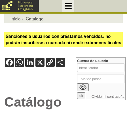
Inicio
Catálogo
Sanciones a usuarios con préstamos vencidos: no
podrán inscribirse a cursada ni rendir exámenes finales
Facebook
WhatsApp
LinkedIn
X
Copy
Share
Cuenta de usuario
Link
Olvidé mi contraseña
Catálogo