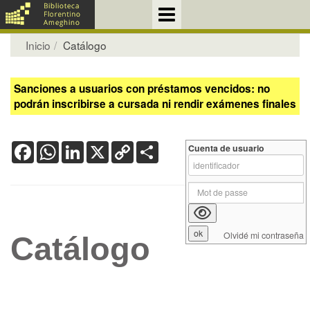
Inicio
Catálogo
Sanciones a usuarios con préstamos vencidos: no
podrán inscribirse a cursada ni rendir exámenes finales
Facebook
WhatsApp
LinkedIn
X
Copy
Share
Cuenta de usuario
Link
Olvidé mi contraseña
Catálogo