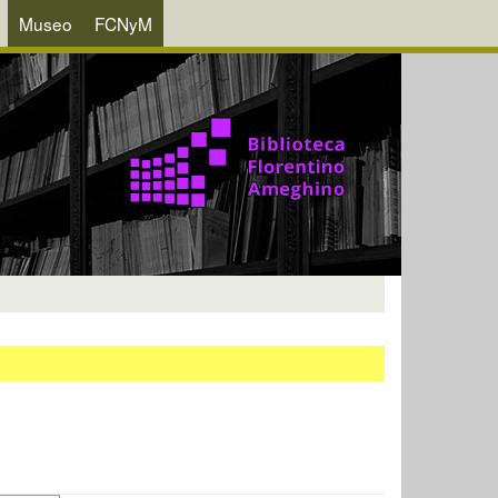
Museo
FCNyM