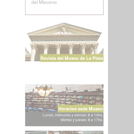
del Mioceno
Revista del Museo de La Plata
Horarios sede Museo
Lunes, miércoles y viernes: 8 a 14hs.
Martes y jueves: 8 a 17hs.