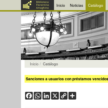
Inicio
Noticias
Catálogo
Inicio
Catálogo
Sanciones a usuarios con préstamos vencidos:
Facebook
WhatsApp
LinkedIn
X
Copy
Share
Link