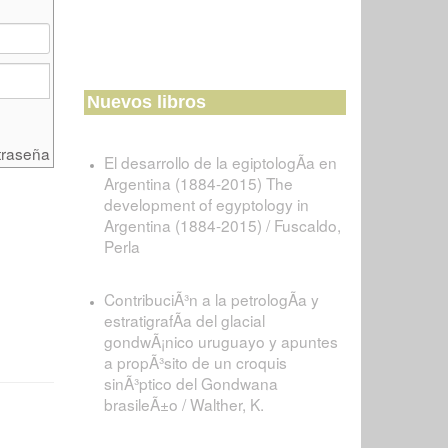
Nuevos libros
traseña
El desarrollo de la egiptologÃ­a en
Argentina (1884-2015) The
development of egyptology in
Argentina (1884-2015) / Fuscaldo,
Perla
ContribuciÃ³n a la petrologÃ­a y
estratigrafÃ­a del glacial
gondwÃ¡nico uruguayo y apuntes
a propÃ³sito de un croquis
sinÃ³ptico del Gondwana
brasileÃ±o / Walther, K.