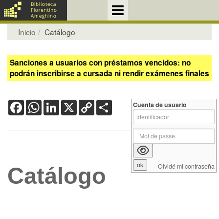
Inicio
Catálogo
Sanciones a usuarios con préstamos vencidos: no
podrán inscribirse a cursada ni rendir exámenes finales
Facebook
WhatsApp
LinkedIn
X
Copy
Share
Cuenta de usuario
Link
Olvidé mi contraseña
Catálogo