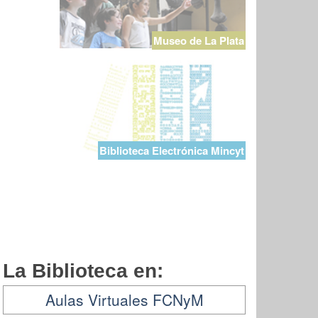
Museo de La Plata
Biblioteca Electrónica Mincyt
La Biblioteca en:
Aulas Virtuales FCNyM