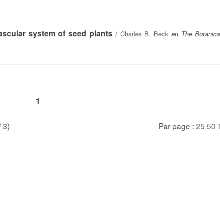
ascular system of seed plants
/
Charles B. Beck
en The Botanica
1
/ 3)
Par page :
25
50