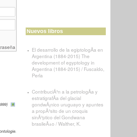
Nuevos libros
traseña
El desarrollo de la egiptologÃ­a en
Argentina (1884-2015) The
development of egyptology in
Argentina (1884-2015) / Fuscaldo,
Perla
ContribuciÃ³n a la petrologÃ­a y
estratigrafÃ­a del glacial
gondwÃ¡nico uruguayo y apuntes
1999)
a propÃ³sito de un croquis
sinÃ³ptico del Gondwana
brasileÃ±o / Walther, K.
ntologie.