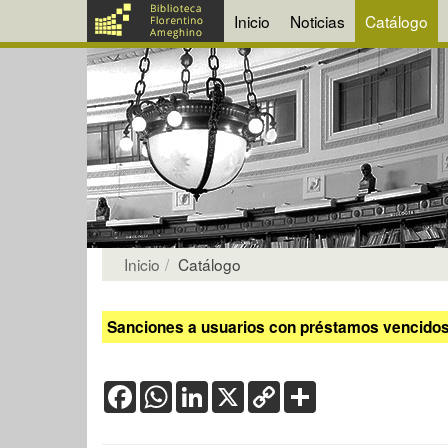
Inicio
Noticias
Catálogo
Inicio
Catálogo
Sanciones a usuarios con préstamos vencidos:
Facebook
WhatsApp
LinkedIn
X
Copy
Share
Link