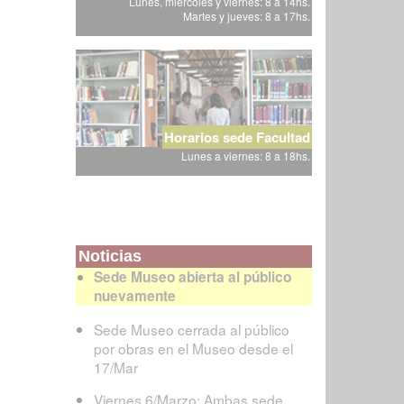
Lunes, miércoles y viernes: 8 a 14hs.
Martes y jueves: 8 a 17hs.
Horarios sede Facultad
Lunes a viernes: 8 a 18hs.
Noticias
Sede Museo abierta al público
nuevamente
Sede Museo cerrada al público
por obras en el Museo desde el
17/Mar
Viernes 6/Marzo: Ambas sede