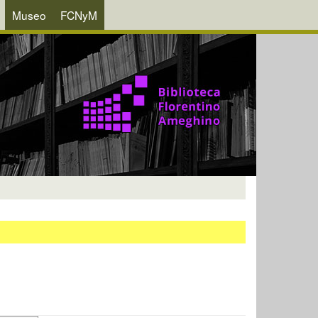
Museo
FCNyM