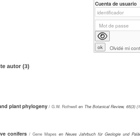
Cuenta de usuario
Olvidé mi con
e autor (
3
)
 land plant phylogeny
/
G.W. Rothwell
en The Botanical Review, 65(3) (
ive conifers
/
Gene Mapes
en Neues Jahrbuch für Geologie und Paläo