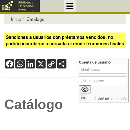
Inicio
Catálogo
Sanciones a usuarios con préstamos vencidos: no
podrán inscribirse a cursada ni rendir exámenes finales
Facebook
WhatsApp
LinkedIn
X
Copy
Share
Cuenta de usuario
Link
Olvidé mi contraseña
Catálogo