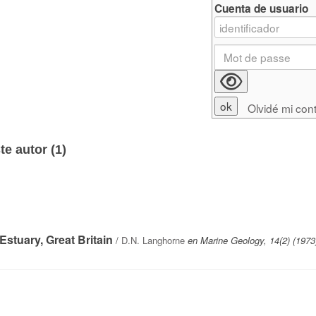
Cuenta de usuario
Olvidé mi con
e autor (
1
)
stuary, Great Britain
/
D.N. Langhorne
en Marine Geology, 14(2) (1973