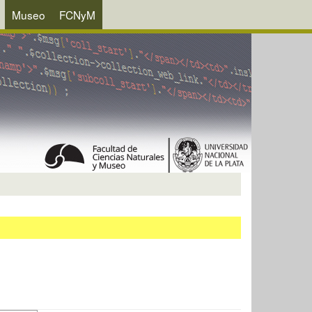
Museo
FCNyM