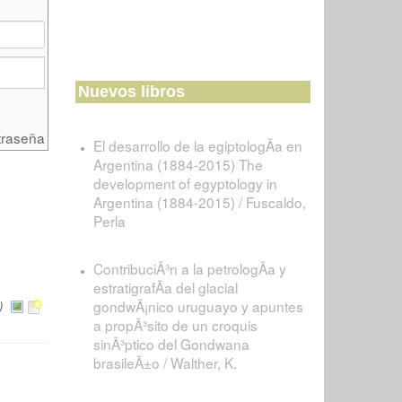
Nuevos libros
traseña
El desarrollo de la egiptologÃ­a en
Argentina (1884-2015) The
development of egyptology in
Argentina (1884-2015) / Fuscaldo,
Perla
ContribuciÃ³n a la petrologÃ­a y
estratigrafÃ­a del glacial
gondwÃ¡nico uruguayo y apuntes
)
a propÃ³sito de un croquis
sinÃ³ptico del Gondwana
brasileÃ±o / Walther, K.