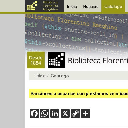
Inicio
Noticias
Catálogo
Inicio
Catálogo
Sanciones a usuarios con préstamos vencidos:
Facebook
WhatsApp
LinkedIn
X
Copy
Share
Link